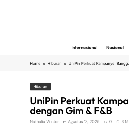
Skip
to
content
Internasional
Nasional
Home
Hiburan
UniPin Perkuat Kampanye ‘Bangga
Hiburan
UniPin Perkuat Kampa
dengan Gim & F&B
Nathalia Winter
Agustus 13, 2025
0
3 M