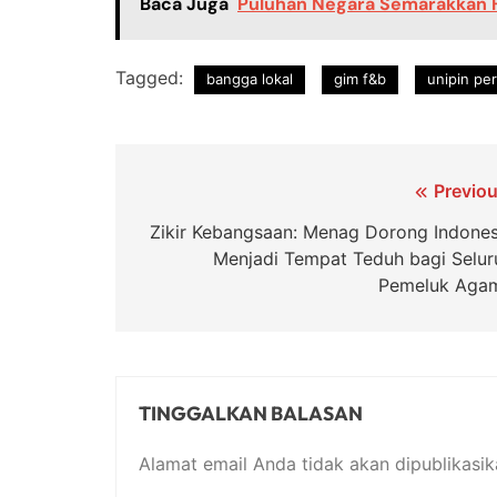
Baca Juga
Puluhan Negara Semarakkan Fes
Tagged:
bangga lokal
gim f&b
unipin pe
Navigasi
Previou
pos
Zikir Kebangsaan: Menag Dorong Indones
Menjadi Tempat Teduh bagi Selur
Pemeluk Aga
TINGGALKAN BALASAN
Alamat email Anda tidak akan dipublikasik