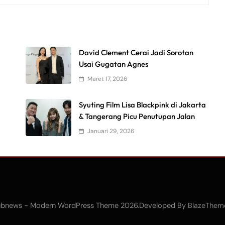
David Clement Cerai Jadi Sorotan
Usai Gugatan Agnes
Maret 17, 2026
Syuting Film Lisa Blackpink di Jakarta
& Tangerang Picu Penutupan Jalan
Januari 29, 2026
bnews - Modern WordPress Theme 2026.Developed By
BlazeThem