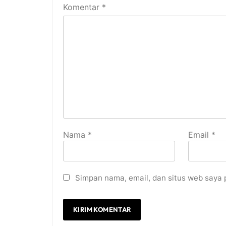
Komentar
*
Nama
*
Email
*
Simpan nama, email, dan situs web saya 