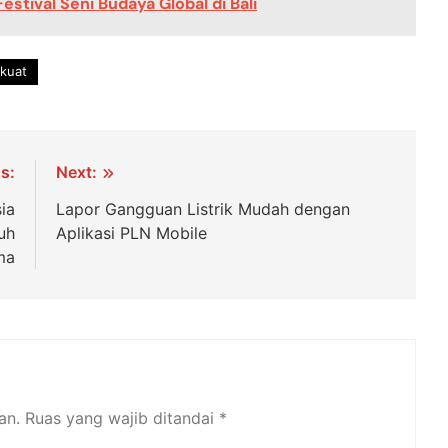
tival Seni Budaya Global di Bali
rkuat
s:
Next:
ia
Lapor Gangguan Listrik Mudah dengan
uh
Aplikasi PLN Mobile
ma
an.
Ruas yang wajib ditandai
*