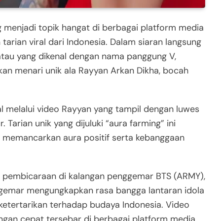
 menjadi topik hangat di berbagai platform media
 tarian viral dari Indonesia. Dalam siaran langsung
tau yang dikenal dengan nama panggung V,
an menari unik ala Rayyan Arkan Dikha, bocah
l melalui video Rayyan yang tampil dengan luwes
. Tarian unik yang dijuluki “aura farming” ini
p memancarkan aura positif serta kebanggaan
di pembicaraan di kalangan penggemar BTS (ARMY),
ggemar mengungkapkan rasa bangga lantaran idola
ketertarikan terhadap budaya Indonesia. Video
engan cepat tersebar di berbagai platform media