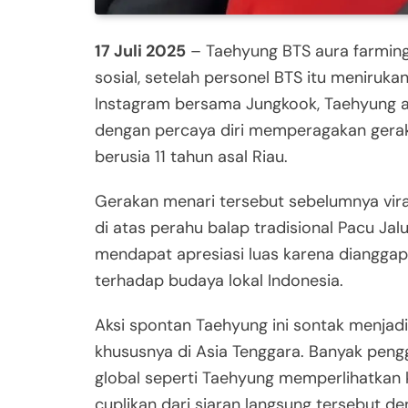
17 Juli 2025
– Taehyung BTS aura farming
sosial, setelah personel BTS itu menirukan
Instagram bersama Jungkook, Taehyung a
dengan percaya diri memperagakan gerak
berusia 11 tahun asal Riau.
Gerakan menari tersebut sebelumnya vira
di atas perahu balap tradisional Pacu Jalur
mendapat apresiasi luas karena diangga
terhadap budaya lokal Indonesia.
Aksi spontan Taehyung ini sontak menja
khususnya di Asia Tenggara. Banyak pen
global seperti Taehyung memperlihatkan 
cuplikan dari siaran langsung tersebut d