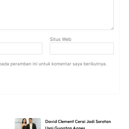
Situs Web
pada peramban ini untuk komentar saya berikutnya.
David Clement Cerai Jadi Sorotan
Usai Gugatan Agnes