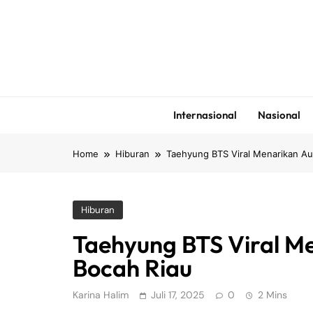
Skip
to
content
Internasional
Nasional
Home
Hiburan
Taehyung BTS Viral Menarikan Au
Hiburan
Taehyung BTS Viral M
Bocah Riau
Karina Halim
Juli 17, 2025
0
2 Mins