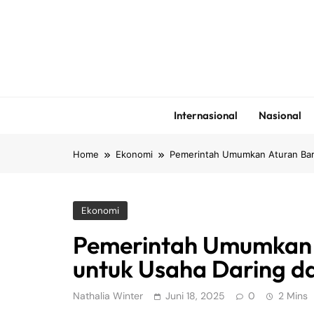
Skip
to
content
Internasional
Nasional
Home
Ekonomi
Pemerintah Umumkan Aturan Baru 
Ekonomi
Pemerintah Umumkan A
untuk Usaha Daring da
Nathalia Winter
Juni 18, 2025
0
2 Mins