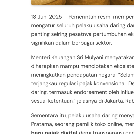
18 Juni 2025 – Pemerintah resmi mempe
mengatur seluruh pelaku usaha daring dan 
penting seiring pesatnya pertumbuhan e
signifikan dalam berbagai sektor.
Menteri Keuangan Sri Mulyani menyataka
diharapkan mampu menciptakan ekosistem b
meningkatkan pendapatan negara. “Selama
terjangkau regulasi pajak konvensional. D
daring, termasuk endorsement oleh influen
sesuai ketentuan,” jelasnya di Jakarta, Rab
Sementara itu, pelaku usaha daring menya
Pratama, seorang pemilik toko online, 
baru pajak digital
demi transparansi dan