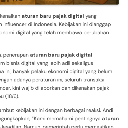
rkenalkan
aturan baru pajak digital
yang
influencer di Indonesia. Kebijakan ini dianggap
konomi digital yang telah membawa perubahan
n, penerapan
aturan baru pajak digital
isnis digital yang lebih adil sekaligus
 ini, banyak pelaku ekonomi digital yang belum
engan adanya peraturan ini, seluruh transaksi
cer, kini wajib dilaporkan dan dikenakan pajak
u (18/6).
mbut kebijakan ini dengan berbagai reaksi. Andi
mengungkapkan, “Kami memahami pentingnya
aturan
 keadilan. Namun, pemerintah perlu memastikan