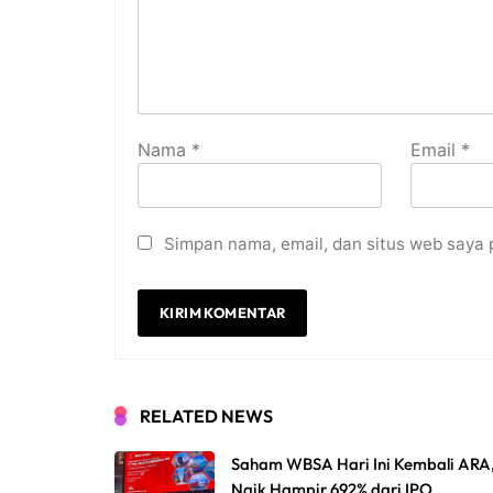
Nama
*
Email
*
Simpan nama, email, dan situs web saya 
RELATED NEWS
Saham WBSA Hari Ini Kembali ARA
Naik Hampir 692% dari IPO.