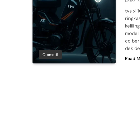
Nathalia
tvs xl
ringka
kelili
model 
cc ber
dek de
Otomotif
Read M