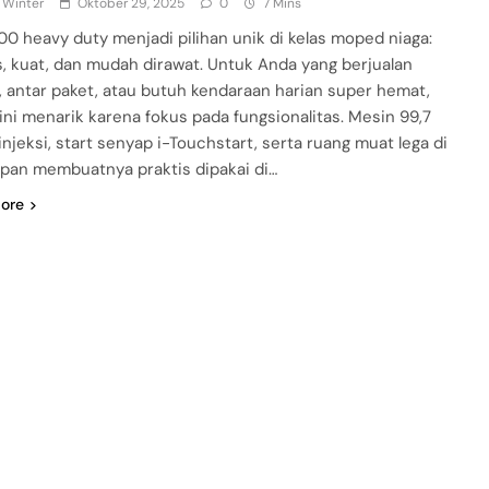
 Winter
Oktober 29, 2025
0
7 Mins
 100 heavy duty menjadi pilihan unik di kelas moped niaga:
s, kuat, dan mudah dirawat. Untuk Anda yang berjualan
ng, antar paket, atau butuh kendaraan harian super hemat,
ini menarik karena fokus pada fungsionalitas. Mesin 99,7
injeksi, start senyap i-Touchstart, serta ruang muat lega di
pan membuatnya praktis dipakai di…
ore