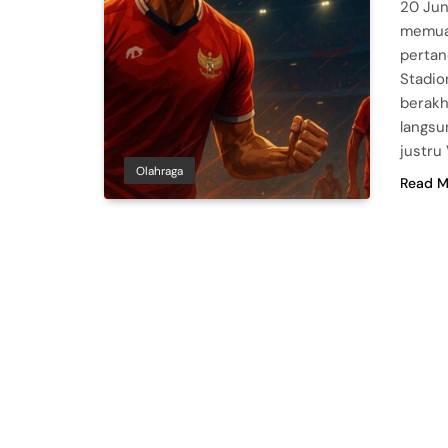
20 Jun
memuas
pertan
Stadio
berakh
langsu
justru
Olahraga
Read M