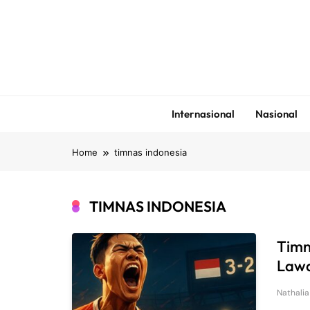
Skip
to
content
Internasional
Nasional
Home
timnas indonesia
TIMNAS INDONESIA
Timn
Lawa
Nathalia