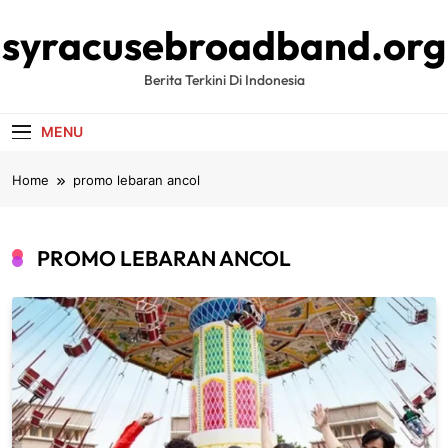
Skip
syracusebroadband.org
to
content
Berita Terkini Di Indonesia
MENU
Home
promo lebaran ancol
PROMO LEBARAN ANCOL