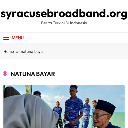
Skip
syracusebroadband.org
to
content
Berita Terkini Di Indonesia
MENU
Home
natuna bayar
NATUNA BAYAR