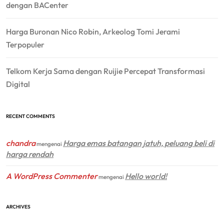
dengan BACenter
Harga Buronan Nico Robin, Arkeolog Tomi Jerami
Terpopuler
Telkom Kerja Sama dengan Ruijie Percepat Transformasi
Digital
RECENT COMMENTS
chandra
Harga emas batangan jatuh, peluang beli di
mengenai
harga rendah
A WordPress Commenter
Hello world!
mengenai
ARCHIVES