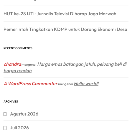
HUT ke-28 IJTI: Jurnalis Televisi Diharap Jaga Marwah
Pemerintah Tingkatkan KDMP untuk Dorong Ekonomi Desa
RECENT COMMENTS
chandra
Harga emas batangan jatuh, peluang beli di
mengenai
harga rendah
A WordPress Commenter
Hello world!
mengenai
ARCHIVES
Agustus 2026
Juli 2026