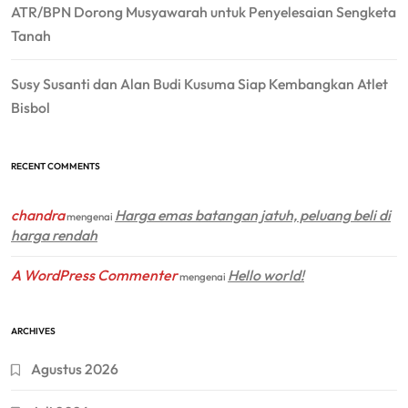
ATR/BPN Dorong Musyawarah untuk Penyelesaian Sengketa
Tanah
Susy Susanti dan Alan Budi Kusuma Siap Kembangkan Atlet
Bisbol
RECENT COMMENTS
chandra
Harga emas batangan jatuh, peluang beli di
mengenai
harga rendah
A WordPress Commenter
Hello world!
mengenai
ARCHIVES
Agustus 2026