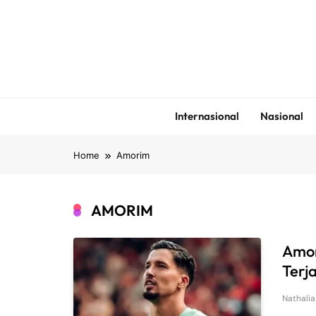
Skip
to
content
Internasional
Nasional
Home
Amorim
AMORIM
Amor
Terj
Nathalia