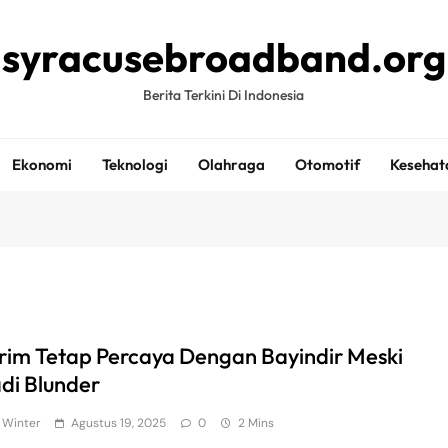
syracusebroadband.org
Berita Terkini Di Indonesia
Ekonomi
Teknologi
Olahraga
Otomotif
Kesehat
im Tetap Percaya Dengan Bayindir Meski
adi Blunder
 Winter
Agustus 19, 2025
0
2 Mins