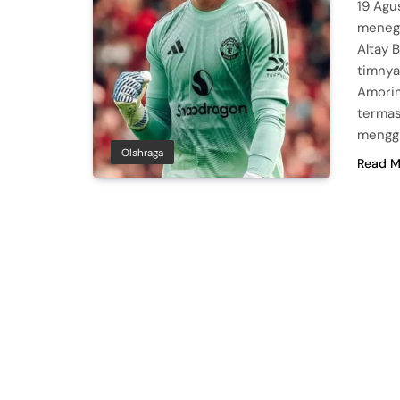
19 Agu
menega
Altay 
timnya
Amorim
termas
mengg
Olahraga
Read M