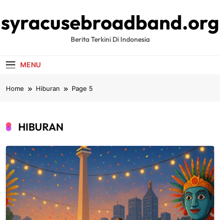
Skip
syracusebroadband.org
to
content
Berita Terkini Di Indonesia
MENU
Home
Hiburan
Page 5
HIBURAN