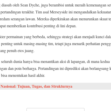
g diasuh oleh Sean Dyche, juga berambisi untuk meraih kemenangan set
ertandingan terakhir. Tim asal Merseyside ini mengandalkan kekuatan
eredam serangan lawan. Mereka diperkirakan akan menurunkan skuat t
pat memberikan kontribusi penting di lini depan.
ter permainan yang berbeda, sehingga strategi akan menjadi kunci dala
a penting untuk masing-masing tim, tetapi juga menarik perhatian peng
ang penuh etos juang.
 seluruh dunia hanya bisa menantikan aksi di lapangan, di mana kedua 
an dan poin berharga. Pertandingan ini diprediksi akan berlangsung k
isa menentukan hasil akhir.
Nasional: Tujuan, Tugas, dan Strukturnya