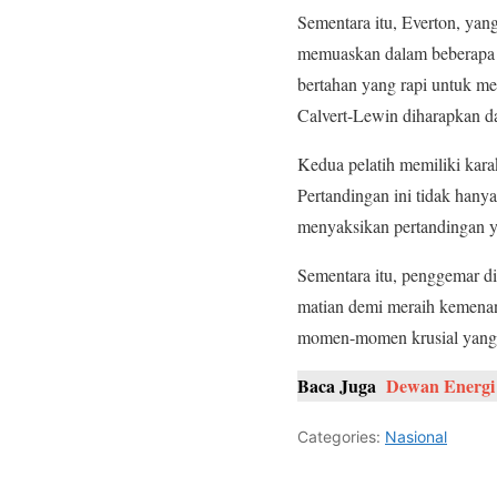
Sementara itu, Everton, yan
memuaskan dalam beberapa p
bertahan yang rapi untuk m
Calvert-Lewin diharapkan da
Kedua pelatih memiliki karak
Pertandingan ini tidak hany
menyaksikan pertandingan y
Sementara itu, penggemar di
matian demi meraih kemenang
momen-momen krusial yang b
Baca Juga
Dewan Energi 
Categories:
Nasional