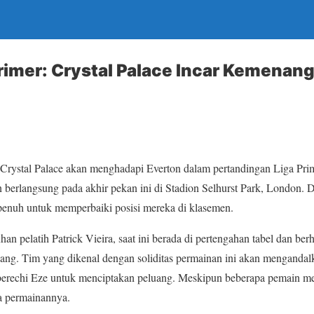
rimer: Crystal Palace Incar Kemenan
Crystal Palace akan menghadapi Everton dalam pertandingan Liga Prim
n berlangsung pada akhir pekan ini di Stadion Selhurst Park, London. D
penuh untuk memperbaiki posisi mereka di klasemen.
han pelatih Patrick Vieira, saat ini berada di pertengahan tabel dan b
ang. Tim yang dikenal dengan soliditas permainan ini akan menganda
Eberechi Eze untuk menciptakan peluang. Meskipun beberapa pemain me
a permainannya.